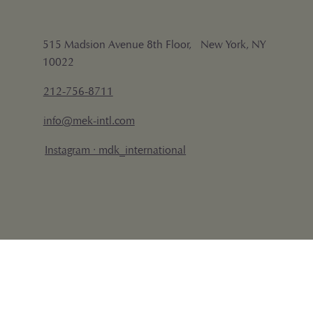
515 Madsion Avenue 8th Floor, New York, NY
10022
212-756-8711
info@mek-intl.com
Instagram · mdk_international