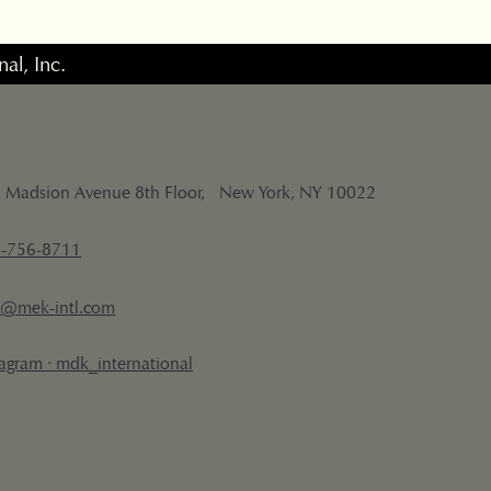
nal, Inc.
 Madsion Avenue 8th Floor, New York, NY 10022
-756-8711
o@mek-intl.com
tagram · mdk_international