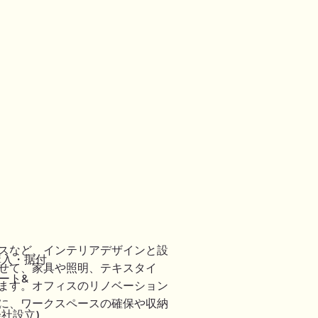
スなど、インテリアデザインと設
購入・据付
せて、家具や照明、テキスタイ
ート&
ます。オフィスのリノベーション
に、ワークスペースの確保や収納
会社設立)