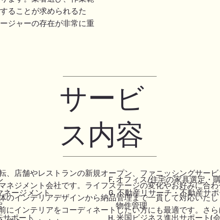
することが求められるた
ージャーの存在が非常に重
​サービ
ス内容
転、店舗やレストランの新規オープン、ファニッシングサービ
F. オフィス/住宅の家具選定・
ン
マネジメント会社です。ライフステージの変化やお好みに合わ
G. 不動産リサーチ・不動産サポ
トマネージメント
体のインテリアデザインから納品管理まで一貫して対応いたし
物件管理
定
前にインテリアをコーディネートしたい方にも最適です。さら
H. 米国ビジネス進出サポート(
移転サポート